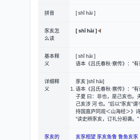
拼音
[ shǐ hài ]
豕亥怎
[ shǐ hài ]
么读
基本释
[ shǐ hài ]
义
语本《吕氏春秋·察传》：“有
详细释
豕亥 [shǐ hài]
义
语本《吕氏春秋·察传》：“有
子夏 曰：非也，是己亥也。夫
己亥涉 河 也。”后以“豕亥
持国直庐同观＜山海经＞》诗：
“读史辨豕亥，订礼分袒袭。”
豕亥的
亥豕相望
豕亥鱼鲁
鲁鱼亥豕