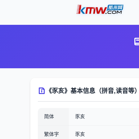
《豕亥》基本信息（拼音,读音等
简体
豕亥
繁体字
豕亥