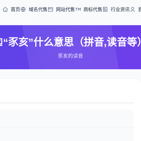
首页
域名代售
网站代售
商标代售
行业资讯
“豕亥”什么意思（拼音,读音等
豕亥的读音
）