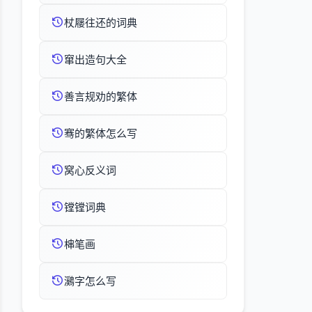
杖屦往还的词典
窜出造句大全
善言规劝的繁体
骞的繁体怎么写
窝心反义词
镗镗词典
梙笔画
鸂字怎么写