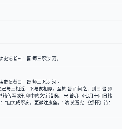
读史记者曰：晋 师三豕涉 河。
读史记者曰：晋 师三豕涉 河 。
己与三相近，豕与亥相似。至於 晋 而问之，则曰 晋 师
”谓书籍传写或刊印中的文字错误。 宋 曾巩 《七月十四日韩
“自笑成豕亥，更微注虫鱼。” 清 黄遵宪 《感怀》诗：