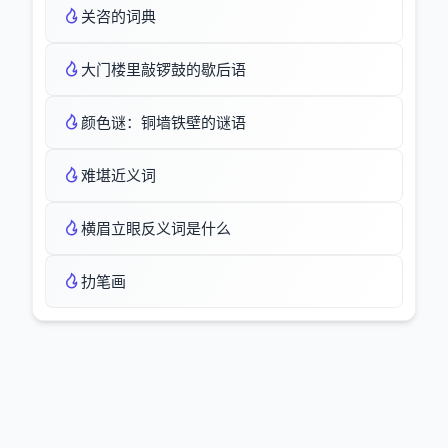
关咨的词典
大门楼里敲锣鼓的歇后语
颜色谜：铜墙铁壁的谜语
难堪近义词
横眉立眼反义词是什么
扐笔画