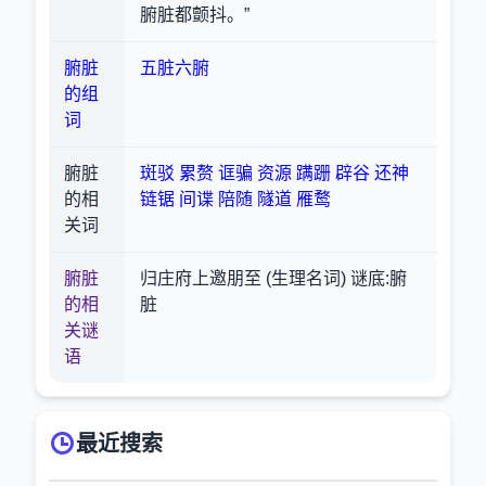
腑脏都颤抖。”
腑脏
五脏六腑
的组
词
腑脏
斑驳
累赘
诓骗
资源
蹒跚
辟谷
还神
的相
链锯
间谍
陪随
隧道
雁鹜
关词
腑脏
归庄府上邀朋至 (生理名词) 谜底:腑
的相
脏
关谜
语
最近搜索