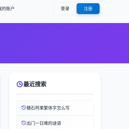
我的账户
登录
注册
）
最近搜索
穗石柯果繁体字怎么写
出门一日难的谜语