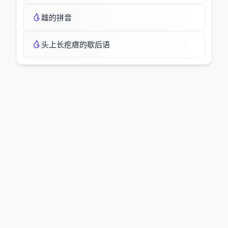
趛的拼音
头上长疙瘩的歇后语