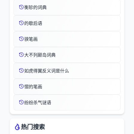
衡轸的词典
的歇后语
骙笔画
大不列颠岛词典
如虎得翼反义词是什么
慴的笔画
纷纷杀气谜语
热门搜索