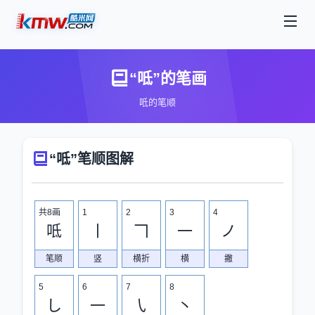
“呧”的笔画
呧的笔顺
“呧”笔顺图解
共8画
1
2
3
4
呧
丨
𠃍
一
ノ
笔顺
竖
横折
横
撇
5
6
7
8
し
一
㇂
丶