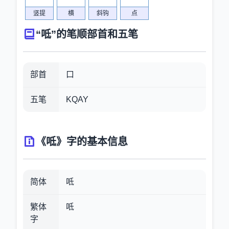
竖提
横
斜钩
点
“呧”的笔顺部首和五笔
部首
口
五笔
KQAY
《呧》字的基本信息
简体
呧
繁体
呧
字