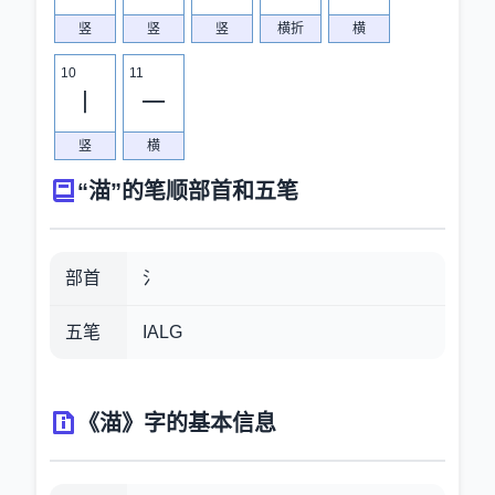
竖
竖
竖
横折
横
10
11
丨
一
竖
横
“渵”的笔顺部首和五笔
部首
氵
五笔
IALG
《渵》字的基本信息