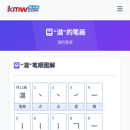
“渵”的笔画
渵的笔顺
“渵”笔顺图解
共11画
1
2
3
4
渵
丶
丶
㇀
一
笔顺
点
点
提
横
5
6
7
8
9
丨
丨
丨
𠃍
一