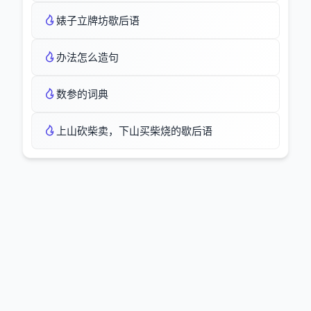
婊子立牌坊歇后语
办法怎么造句
数参的词典
上山砍柴卖，下山买柴烧的歇后语