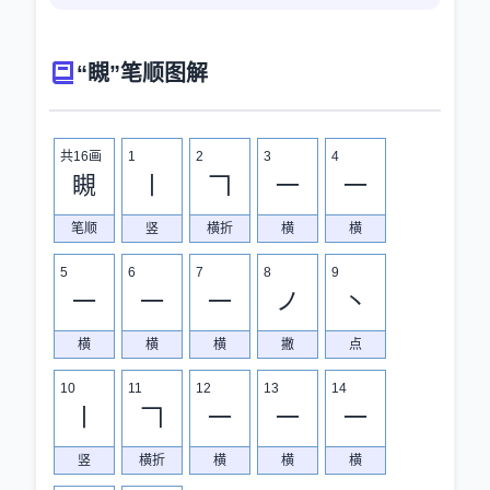
“瞡”笔顺图解
共16画
1
2
3
4
瞡
丨
𠃍
一
一
笔顺
竖
横折
横
横
5
6
7
8
9
一
一
一
ノ
丶
横
横
横
撇
点
10
11
12
13
14
丨
𠃍
一
一
一
竖
横折
横
横
横