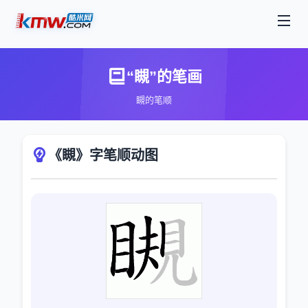
“瞡”的笔画
瞡的笔顺
《瞡》字笔顺动图