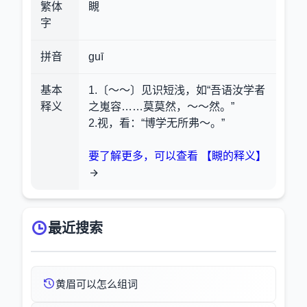
繁体
瞡
字
拼音
guī
基本
1.〔～～〕见识短浅，如“吾语汝学者
释义
之嵬容……莫莫然，～～然。”
2.视，看
：“博学无所弗～。”
要了解更多，可以查看 【瞡的释义】
最近搜索
黄眉可以怎么组词