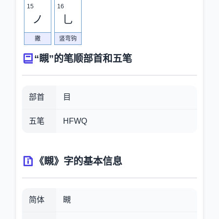
15
16
ノ
乚
撇
竖弯钩
“瞡”的笔顺部首和五笔
部首
目
五笔
HFWQ
《瞡》字的基本信息
简体
瞡