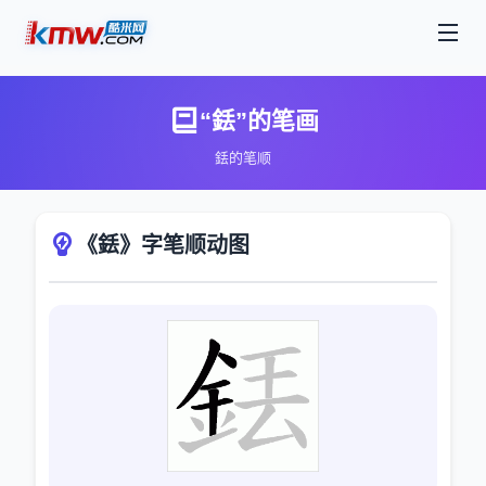
“銩”的笔画
銩的笔顺
《銩》字笔顺动图