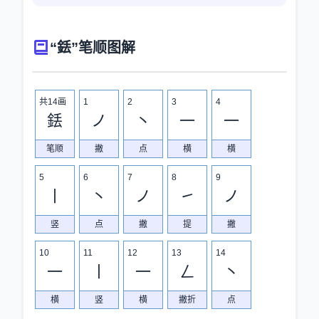
“銩”笔顺图解
共14画
1
2
3
4
銩
ノ
丶
一
一
笔顺
撇
点
横
横
5
6
7
8
9
丨
丶
ノ
㇀
ノ
竖
点
撇
提
撇
10
11
12
13
14
一
丨
一
ㄥ
丶
横
竖
横
撇折
点