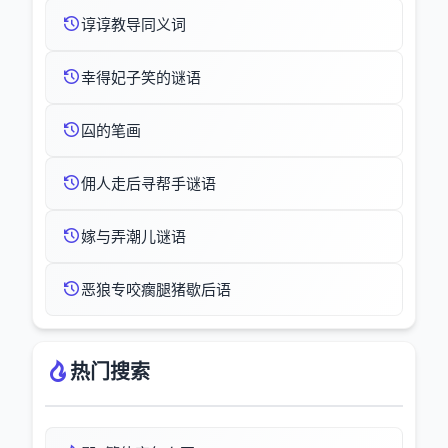
谆谆教导同义词
幸得妃子笑的谜语
囜的笔画
佣人走后寻帮手谜语
嫁与弄潮儿谜语
恶狼专咬瘸腿猪歇后语
热门搜索