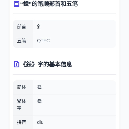
“銩”的笔顺部首和五笔
部首
釒
五笔
QTFC
《銩》字的基本信息
简体
銩
繁体
銩
字
拼音
diū