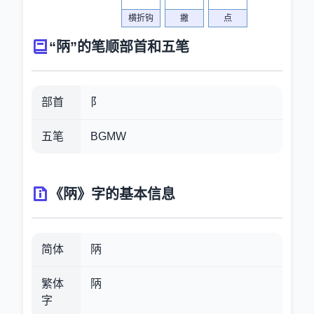
横折钩
撇
点
“陃”的笔顺部首和五笔
部首
阝
五笔
BGMW
《陃》字的基本信息
简体
陃
繁体
陃
字