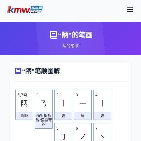
“陃”的笔画
陃的笔顺
“陃”笔顺图解
共7画
1
2
3
4
陃
ㄋ
丨
一
丨
笔顺
横折折折
竖
横
竖
钩/横撇弯
钩
5
6
7
㇆
ノ
丶