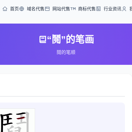
首页
域名代售
网站代售
商标代售
行业资讯
“鬩”的笔画
鬩的笔顺