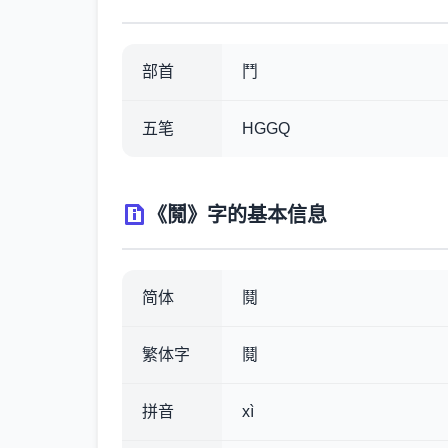
部首
鬥
五笔
HGGQ
《鬩》字的基本信息
简体
鬩
繁体字
鬩
拼音
xì