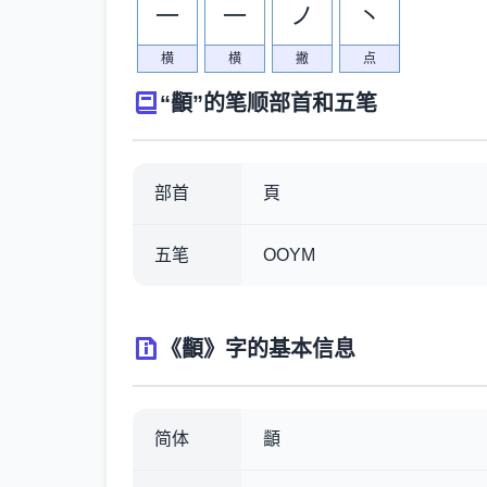
一
一
ノ
丶
横
横
撇
点
“顲”的笔顺部首和五笔
部首
頁
五笔
OOYM
《顲》字的基本信息
简体
顲