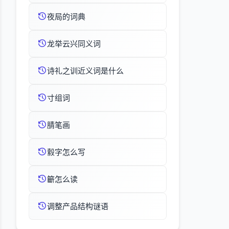
夜局的词典
龙举云兴同义词
诗礼之训近义词是什么
寸组词
腈笔画
縠字怎么写
籪怎么读
调整产品结构谜语