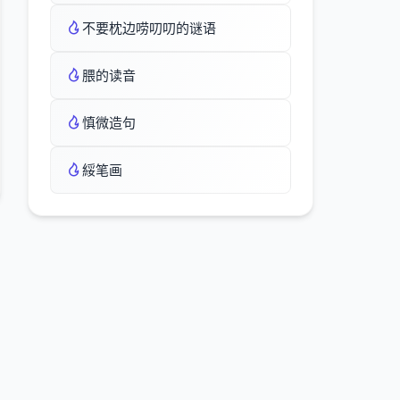
不要枕边唠叨叨的谜语
腲的读音
慎微造句
綏笔画