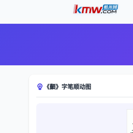
《顲》字笔顺动图