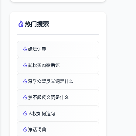
热门搜索
蜡坛词典
武松买肉歇后语
深孚众望反义词是什么
禁不起反义词是什么
人权如何造句
浄话词典