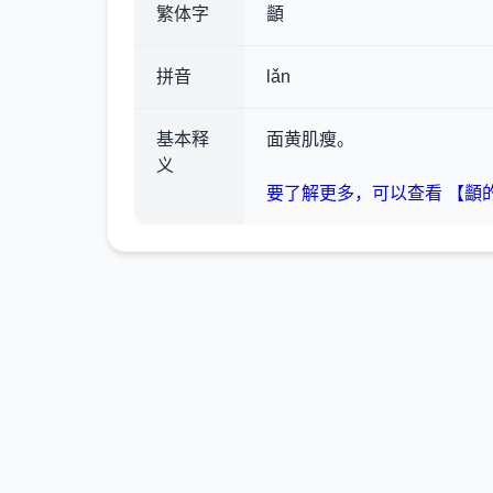
繁体字
顲
拼音
lǎn
基本释
面黄肌瘦。
义
要了解更多，可以查看 【顲