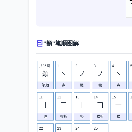
“顲”笔顺图解
共25画
1
2
3
4
顲
丶
ノ
ノ
丶
笔顺
点
撇
撇
点
11
12
13
14
15
丨
𠃍
丨
𠃍
一
竖
横折
竖
横折
横
22
23
24
25