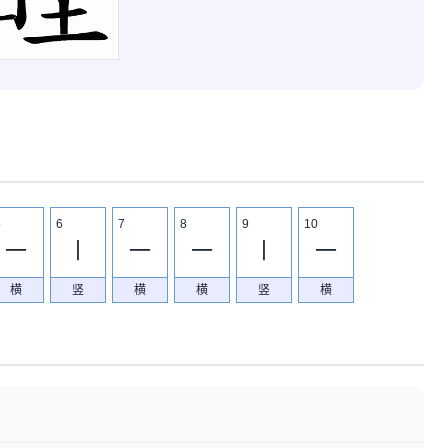
5
6
7
8
9
10
一
丨
一
一
丨
一
横
竖
横
横
竖
横