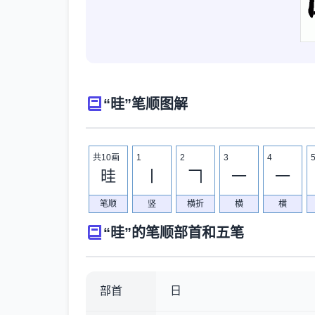
“晆”笔顺图解
共10画
1
2
3
4
晆
丨
𠃍
一
一
笔顺
竖
横折
横
横
“晆”的笔顺部首和五笔
部首
日