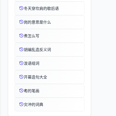
冬天穿坎肩的歇后语
岗的意思是什么
煮怎么写
胡编乱造反义词
泼语组词
开幕造句大全
耇的笔画
灾冲的词典