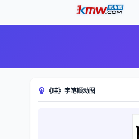
《晆》字笔顺动图