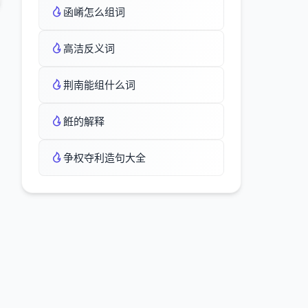
函崤怎么组词
高洁反义词
荆南能组什么词
餁的解释
争权夺利造句大全