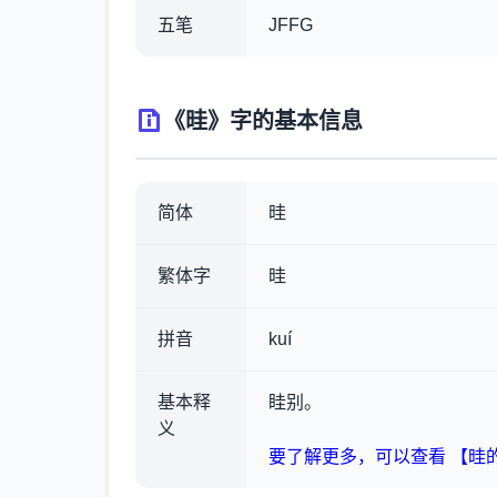
五笔
JFFG
《晆》字的基本信息
简体
晆
繁体字
晆
拼音
kuí
基本释
眭别。
义
要了解更多，可以查看 【晆