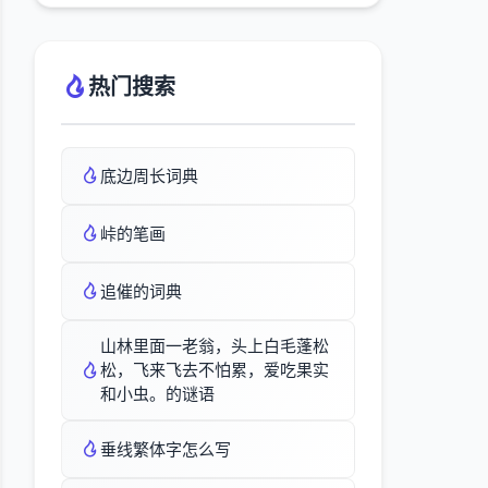
热门搜索
底边周长词典
峠的笔画
追催的词典
山林里面一老翁，头上白毛蓬松
松，飞来飞去不怕累，爱吃果实
和小虫。的谜语
垂线繁体字怎么写