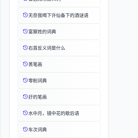
无奈我喝下许仙备下的酒谜语
富察姓的词典
右首反义词是什么
蒉笔画
零削词典
訏的笔画
水中月，镜中花的歇后语
车次词典