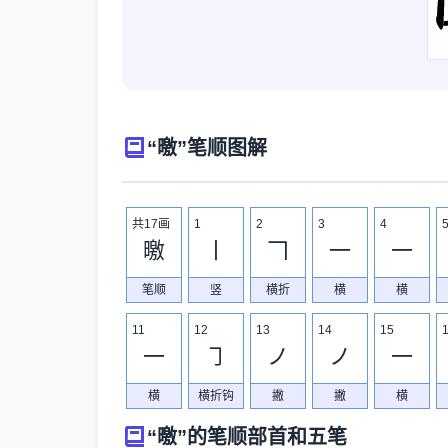
“曒”笔顺图解
共17画
1
2
3
4
曒
丨
𠃍
一
一
笔顺
竖
横折
横
横
11
12
13
14
15
一
㇆
ノ
ノ
一
横
横折钩
撇
撇
横
“曒”的笔顺部首和五笔