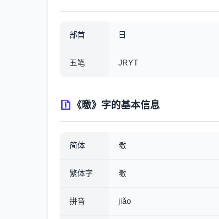
部首
日
五笔
JRYT
《曒》字的基本信息
简体
曒
繁体字
曒
拼音
jiǎo