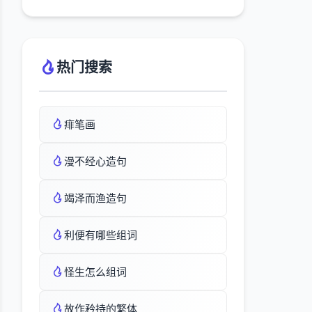
热门搜索
痱笔画
漫不经心造句
竭泽而渔造句
利便有哪些组词
怪生怎么组词
故作矜持的繁体