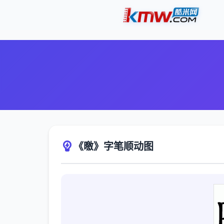
《曒》字笔顺动图