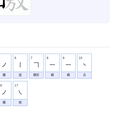
5
6
7
8
9
10
ノ
丨
𠃍
一
一
丶
撇
竖
横折
横
横
点
16
17
ノ
㇏
撇
捺