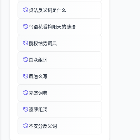
贞洁反义词是什么
鸟语花香艳阳天的谜语
揽权怙势词典
国众组词
凮怎么写
充盛词典
遗孽组词
不安分反义词