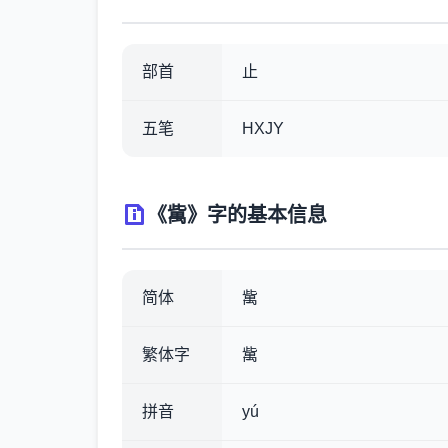
部首
止
五笔
HXJY
《歶》字的基本信息
简体
歶
繁体字
歶
拼音
yú