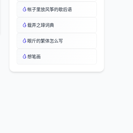
帐子里放风筝的歇后语
载弄之璋词典
眼斤的繁体怎么写
想笔画