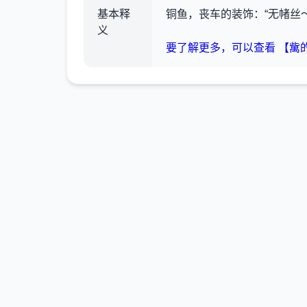
基本释
铜鱼，丧车的装饰
：“无帾丝
义
要了解更多，可以查看 【歶