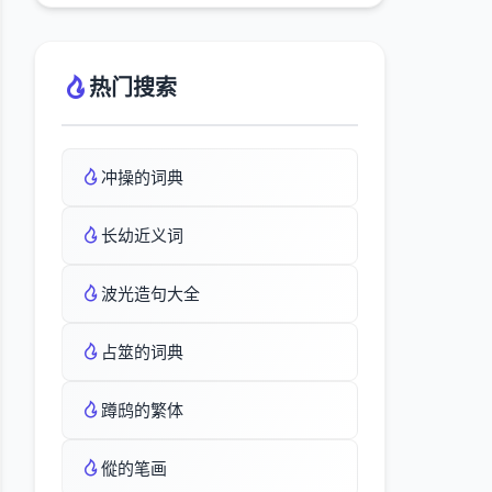
热门搜索
冲操的词典
长幼近义词
波光造句大全
占筮的词典
蹲鸱的繁体
傱的笔画