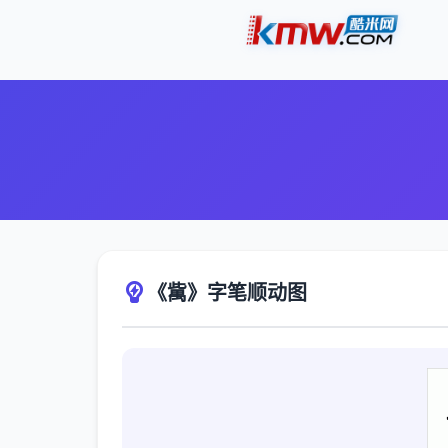
《歶》字笔顺动图