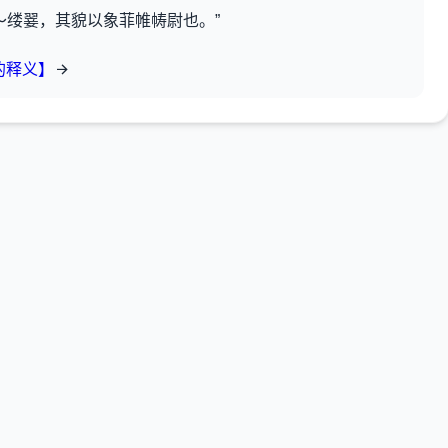
～缕翣，其貌以象菲帷帱尉也。”
的释义】