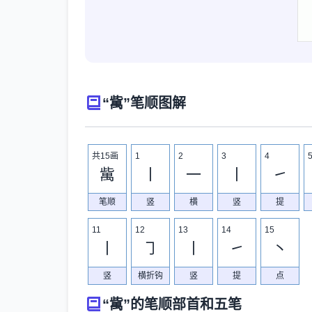
“歶”笔顺图解
共15画
1
2
3
4
歶
丨
一
丨
㇀
笔顺
竖
横
竖
提
11
12
13
14
15
丨
㇆
丨
㇀
丶
竖
横折钩
竖
提
点
“歶”的笔顺部首和五笔