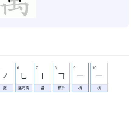
5
6
7
8
9
10
ノ
乚
丨
𠃍
一
一
撇
竖弯钩
竖
横折
横
横