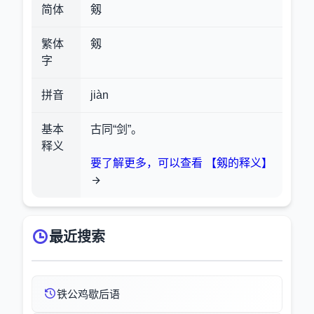
简体
剱
繁体
剱
字
拼音
jiàn
基本
古同“剑”。
释义
要了解更多，可以查看 【剱的释义】
最近搜索
铁公鸡歇后语