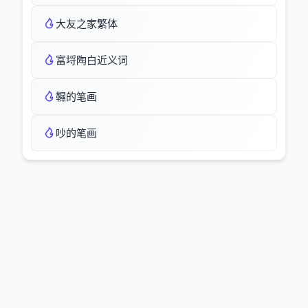
大友之家繁体
富埒陶白近义词
韅的笔画
吵的笔画