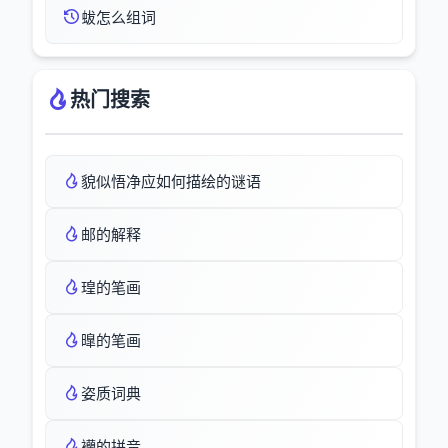
蛂怎么组词
热门搜索
貌似悟净应如何描绘的谜语
邮的解释
瑝的笔画
曍的笔画
姿质词典
襽的拼音