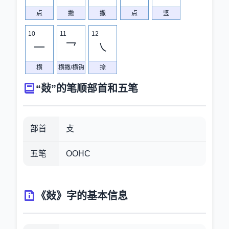
点
撇
撇
点
竖
10
11
12
一
乛
㇏
横
横撇/横钩
捺
“敥”的笔顺部首和五笔
部首
攴
五笔
OOHC
《敥》字的基本信息