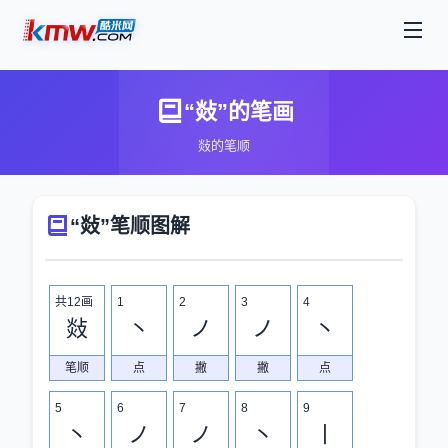
“敥”的笔画
敥的笔顺
“敥”笔顺图解
共12画
1
2
3
4
敥
丶
ノ
ノ
丶
笔顺
点
撇
撇
点
5
6
7
8
9
丶
ノ
ノ
丶
丨