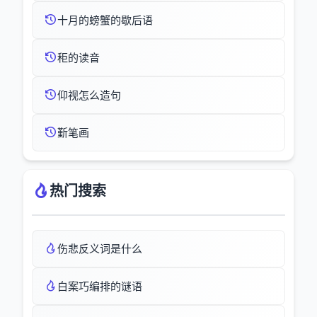
十月的螃蟹的歇后语
秬的读音
仰视怎么造句
斳笔画
热门搜索
伤悲反义词是什么
白案巧编排的谜语