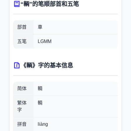
“輌”的笔顺部首和五笔
部首
車
五笔
LGMM
《輌》字的基本信息
简体
輌
繁体
輌
字
拼音
liàng