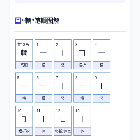
“輌”笔顺图解
共13画
1
2
3
4
輌
一
丨
𠃍
一
笔顺
横
竖
横折
横
5
6
7
8
9
一
一
丨
一
丨
横
横
竖
横
竖
10
11
12
13
㇆
丨
∟
丨
横折钩
竖
竖折/竖弯
竖