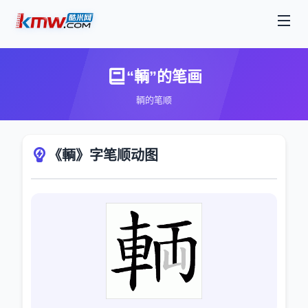
“輌”的笔画
輌的笔顺
《輌》字笔顺动图