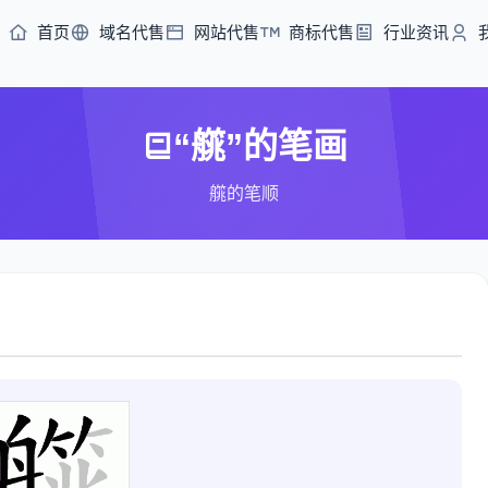
首页
域名代售
网站代售
商标代售
行业资讯
“艞”的笔画
艞的笔顺