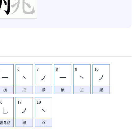
5
6
7
8
9
10
一
丶
ノ
一
丶
ノ
横
点
撇
横
点
撇
16
17
18
乚
ノ
丶
竖弯钩
撇
点