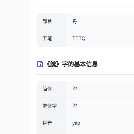
部首
舟
五笔
TETQ
《艞》字的基本信息
简体
艞
繁体字
艞
拼音
yào