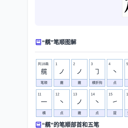
“艞”笔顺图解
共18画
1
2
3
4
艞
ノ
ノ
㇆
丶
笔顺
撇
撇
横折钩
点
11
12
13
14
15
一
丶
ノ
丶
㇀
横
点
撇
点
提
“艞”的笔顺部首和五笔