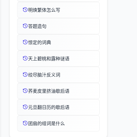
明焕繁体怎么写
答题造句
惊定的词典
天上碧桃和露种谜语
绞尽脑汁反义词
荞麦皮里挤油歇后语
元旦翻日历的歇后语
团扇的组词是什么