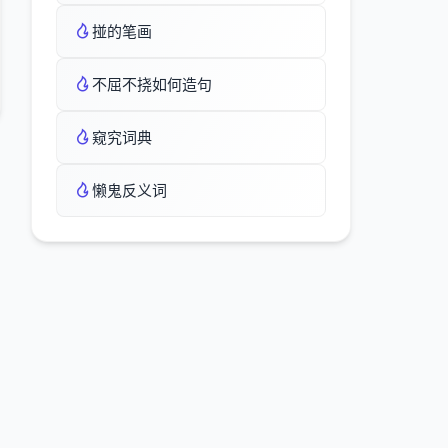
掽的笔画
不屈不挠如何造句
窥究词典
懒鬼反义词