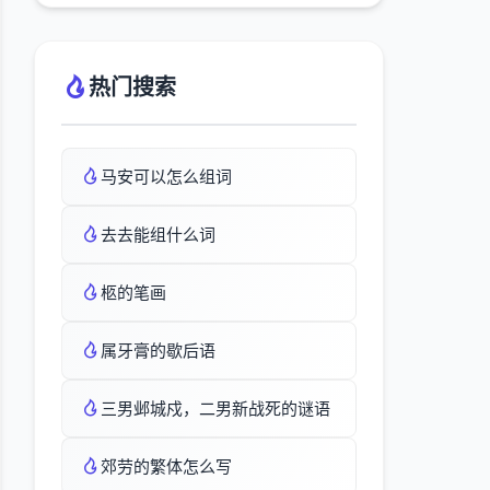
热门搜索
马安可以怎么组词
去去能组什么词
柩的笔画
属牙膏的歇后语
三男邺城戍，二男新战死的谜语
郊劳的繁体怎么写