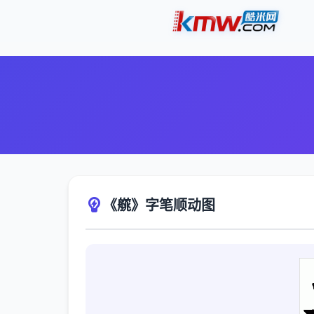
《艞》字笔顺动图