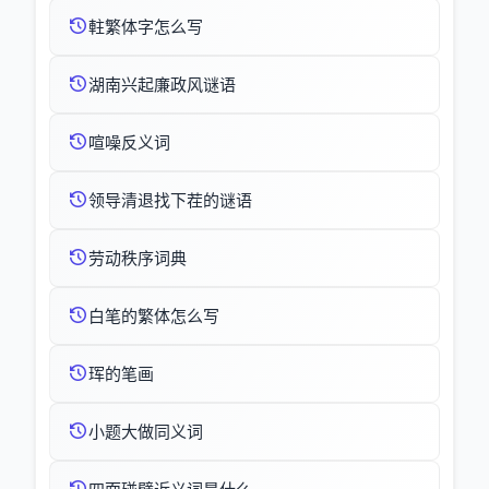
軴繁体字怎么写
湖南兴起廉政风谜语
喧噪反义词
领导清退找下茬的谜语
劳动秩序词典
白笔的繁体怎么写
珲的笔画
小题大做同义词