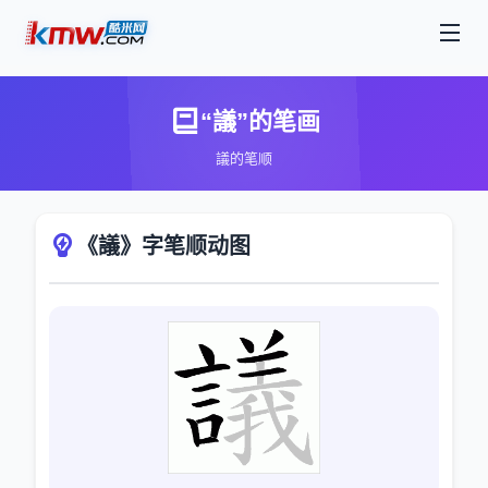
“議”的笔画
議的笔顺
《議》字笔顺动图