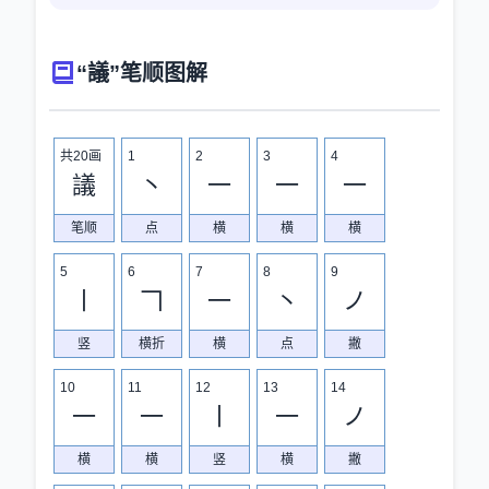
“議”笔顺图解
共20画
1
2
3
4
議
丶
一
一
一
笔顺
点
横
横
横
5
6
7
8
9
丨
𠃍
一
丶
ノ
竖
横折
横
点
撇
10
11
12
13
14
一
一
丨
一
ノ
横
横
竖
横
撇