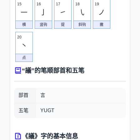
15
16
17
18
19
一
亅
㇀
㇂
ノ
横
竖钩
提
斜钩
撇
20
丶
点
“議”的笔顺部首和五笔
部首
言
五笔
YUGT
《議》字的基本信息