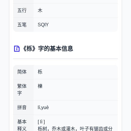
五行
木
五笔
SQIY
《栎》字的基本信息
简体
栎
繁体
櫟
字
拼音
lì,yuè
基本
[ lì ]
释义
栎树，乔木或灌木，叶子有锯齿或分