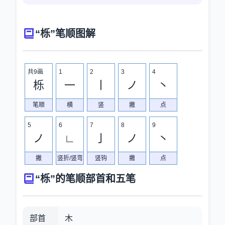
“栎”笔顺图解
共9画
1
2
3
4
栎
一
丨
ノ
丶
笔顺
横
竖
撇
点
5
6
7
8
9
ノ
∟
亅
ノ
丶
撇
竖折/竖弯
竖钩
撇
点
“栎”的笔顺部首和五笔
部首
木