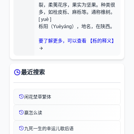
裂，柔荑花序，果实为坚果。种类很
多，如栓皮栎、麻栎等。通称橡树。
[ yuè ]
栎阳（Yuèyáng），地名，在陕西。
要了解更多，可以查看 【栎的释义】
最近搜索
闲花埜草繁体
赢怎么读
九死一生的幸运儿歇后语