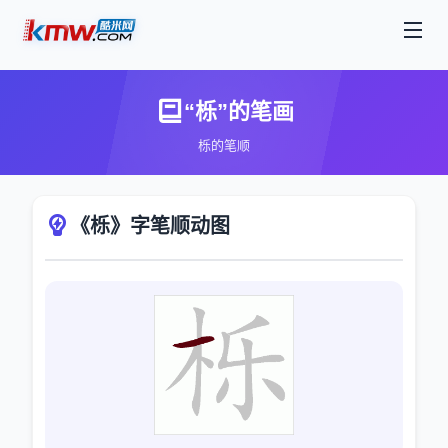
“栎”的笔画
栎的笔顺
《栎》字笔顺动图