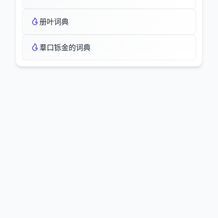
册叶词典
羣口铄金的词典