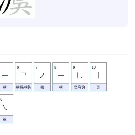
5
6
7
8
9
10
一
乛
ノ
一
乚
丨
横
横撇/横钩
撇
横
竖弯钩
竖
16
㇏
捺