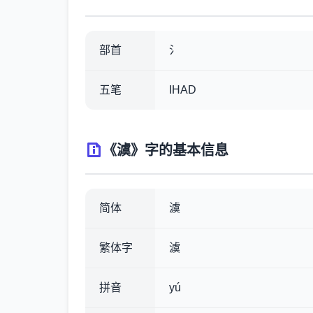
部首
氵
五笔
IHAD
《澞》字的基本信息
简体
澞
繁体字
澞
拼音
yú