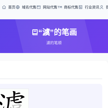
首页
域名代售
网站代售
商标代售
行业资讯
“澞”的笔画
澞的笔顺