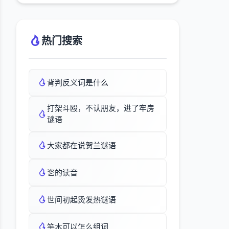
热门搜索
背判反义词是什么
打架斗殴，不认朋友，进了牢房
谜语
大家都在说贺兰谜语
乲的读音
世间初起烫发热谜语
竿木可以怎么组词