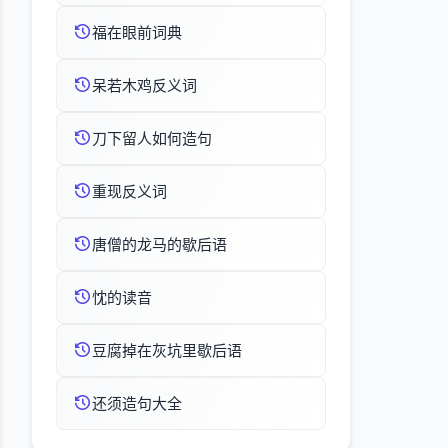
福在眼前词典
呆若木鸡反义词
刀下留人如何造句
重现反义词
唐僧的龙马的歇后语
忱的读音
豆腐掉在灰坑里歇后语
还须造句大全