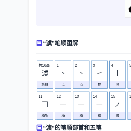
“澞”笔顺图解
共16画
1
2
3
4
澞
丶
丶
㇀
丨
笔顺
点
点
提
竖
11
12
13
14
15
𠃍
一
一
一
ノ
横折
横
横
横
撇
“澞”的笔顺部首和五笔