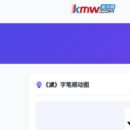
《澞》字笔顺动图