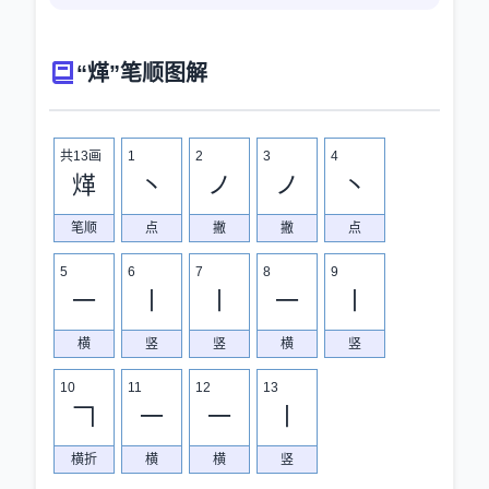
“煂”笔顺图解
共13画
1
2
3
4
煂
丶
ノ
ノ
丶
笔顺
点
撇
撇
点
5
6
7
8
9
一
丨
丨
一
丨
横
竖
竖
横
竖
10
11
12
13
𠃍
一
一
丨
横折
横
横
竖