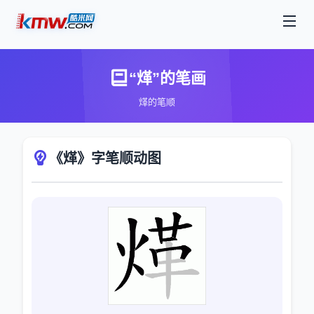
“煂”的笔画
煂的笔顺
《煂》字笔顺动图