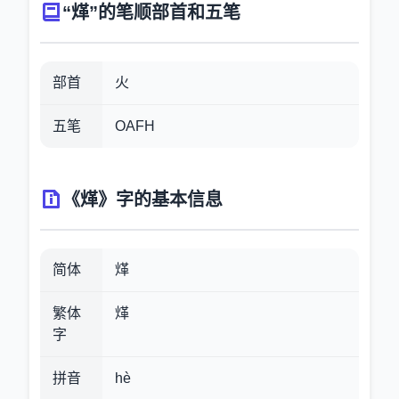
“煂”的笔顺部首和五笔
部首
火
五笔
OAFH
《煂》字的基本信息
简体
煂
繁体
煂
字
拼音
hè