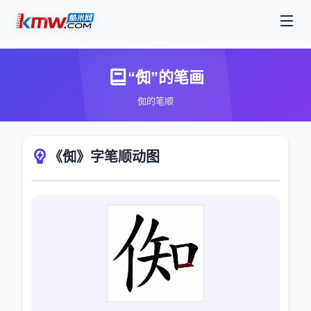
“倁”的笔画
倁的笔顺
《倁》字笔顺动图