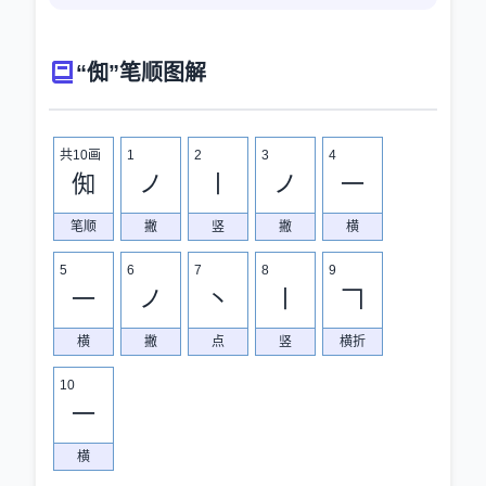
“倁”笔顺图解
共10画
1
2
3
4
倁
ノ
丨
ノ
一
笔顺
撇
竖
撇
横
5
6
7
8
9
一
ノ
丶
丨
𠃍
横
撇
点
竖
横折
10
一
横