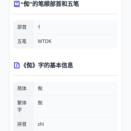
“倁”的笔顺部首和五笔
部首
亻
五笔
WTDK
《倁》字的基本信息
简体
倁
繁体
倁
字
拼音
zhī