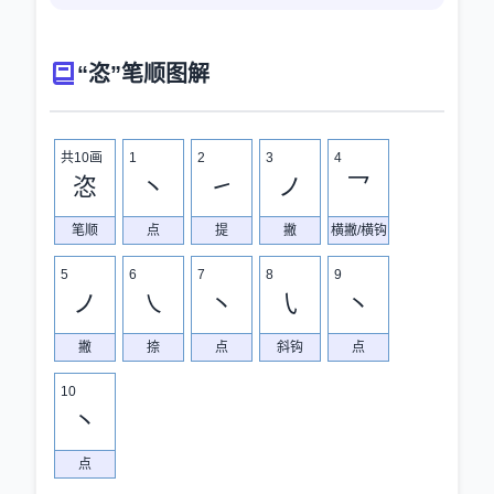
“恣”笔顺图解
共10画
1
2
3
4
恣
丶
㇀
ノ
乛
笔顺
点
提
撇
横撇/横钩
5
6
7
8
9
ノ
㇏
丶
㇂
丶
撇
捺
点
斜钩
点
10
丶
点