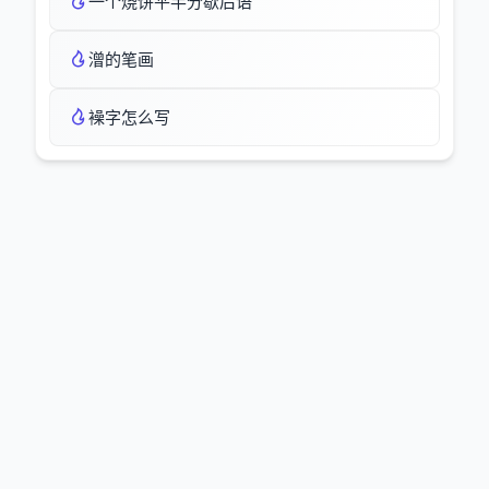
一个烧饼平半分歇后语
潧的笔画
襙字怎么写