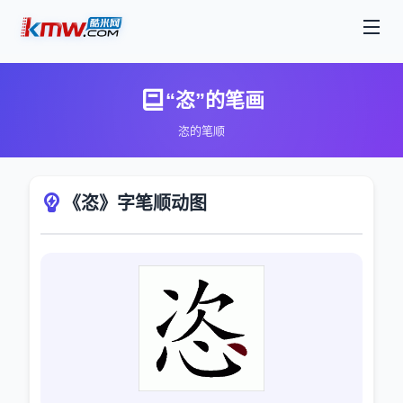
“恣”的笔画
恣的笔顺
《恣》字笔顺动图