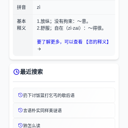
拼音
zì
基本
1.放纵；没有拘束
：～意。
释义
2.舒服；自在（zì·zai）
：～得很。
要了解更多，可以查看 【恣的释义】
最近搜索
扔下讨饭篮打乞丐的歇后语
言语朴实同样美谜语
犻怎么读