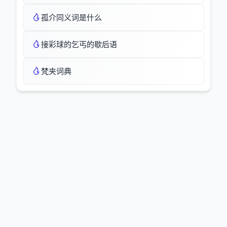
孤介同义词是什么
接彩球的乞丐的歇后语
梵夹词典