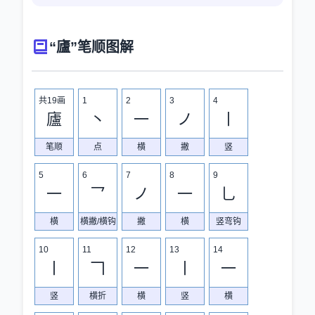
“廬”笔顺图解
共19画
1
2
3
4
廬
丶
一
ノ
丨
笔顺
点
横
撇
竖
5
6
7
8
9
一
乛
ノ
一
乚
横
横撇/横钩
撇
横
竖弯钩
10
11
12
13
14
丨
𠃍
一
丨
一
竖
横折
横
竖
横