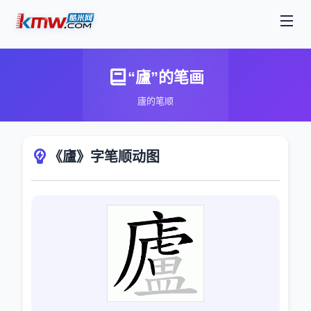
“廬”的笔画
廬的笔顺
《廬》字笔顺动图