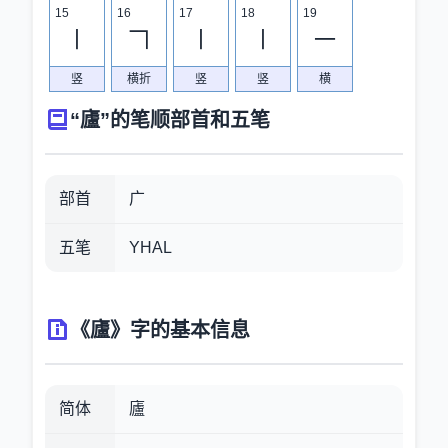
15
16
17
18
19
丨
𠃍
丨
丨
一
竖
横折
竖
竖
横
“廬”的笔顺部首和五笔
部首
广
五笔
YHAL
《廬》字的基本信息
简体
廬