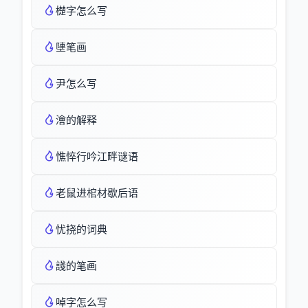
檚字怎么写
塦笔画
尹怎么写
澮的解释
憔悴行吟江畔谜语
老鼠进棺材歇后语
忧挠的词典
諓的笔画
啅字怎么写