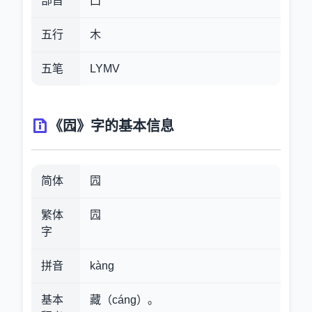
部首
囗
五行
木
五笔
LYMV
《囥》字的基本信息
简体
囥
繁体
囥
字
拼音
kàng
基本
藏（cáng）。