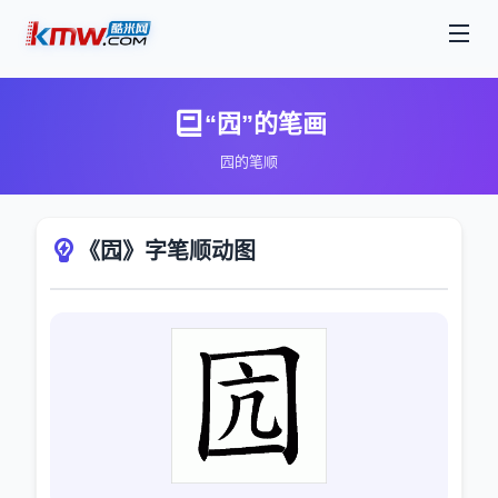
“囥”的笔画
囥的笔顺
《囥》字笔顺动图