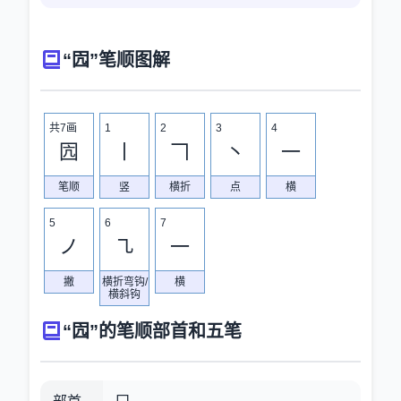
“囥”笔顺图解
共7画
1
2
3
4
囥
丨
𠃍
丶
一
笔顺
竖
横折
点
横
5
6
7
ノ
㇈
一
撇
横折弯钩/
横
横斜钩
“囥”的笔顺部首和五笔