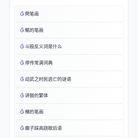
蔄笔画
鰙的笔画
斗殴反义词是什么
停传常满词典
动武之时民逃亡的谜语
讲鼓的繁体
梻的笔画
瘸子踩高跷歇后语