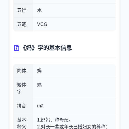
五行
水
五笔
VCG
《妈》字的基本信息
简体
妈
繁体
媽
字
拼音
mā
基本
1.妈妈，称母亲。
释义
2.对长一辈或年长已婚妇女的尊称
：