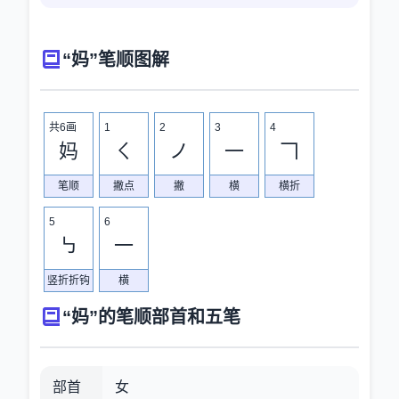
“妈”笔顺图解
共6画
1
2
3
4
妈
ㄑ
ノ
一
𠃍
笔顺
撇点
撇
横
横折
5
6
㇉
一
竖折折钩
横
“妈”的笔顺部首和五笔
部首
女