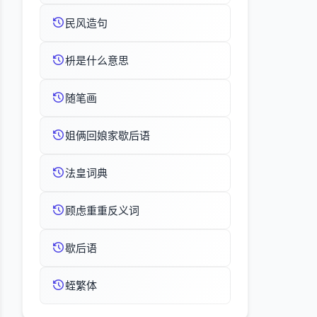
民风造句
枡是什么意思
随笔画
姐俩回娘家歇后语
法皇词典
顾虑重重反义词
歇后语
蛭繁体