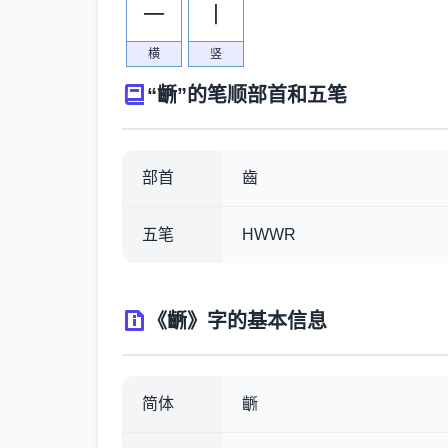
一
丨
横
竖
“齭”的笔顺部首和五笔
部首
齒
五笔
HWWR
《齭》字的基本信息
简体
齭