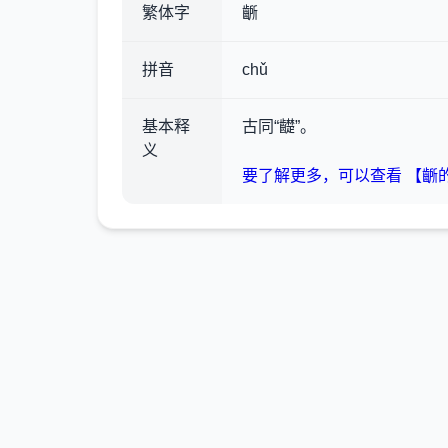
繁体字
齭
拼音
chǔ
基本释
古同“齼”。
义
要了解更多，可以查看 【齭