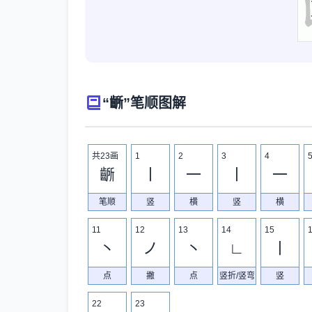
“齭”笔顺图解
共23画
1
2
3
4
齭
丨
一
丨
一
笔顺
竖
横
竖
横
11
12
13
14
15
丶
ノ
丶
∟
丨
点
撇
点
竖折/竖弯
竖
22
23