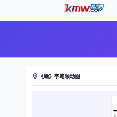
《齭》字笔顺动图