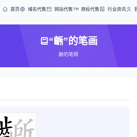
首页
域名代售
网站代售
商标代售
行业资讯
“齭”的笔画
齭的笔顺