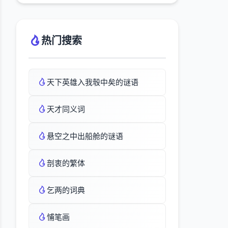
热门搜索
天下英雄入我彀中矣的谜语
天才同义词
悬空之中出船舱的谜语
剖衷的繁体
乞两的词典
悑笔画