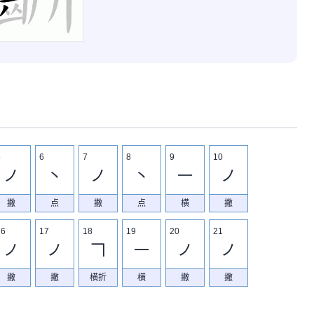
5
6
7
8
9
10
ノ
丶
ノ
丶
一
ノ
撇
点
撇
点
横
撇
16
17
18
19
20
21
ノ
ノ
𠃍
一
ノ
ノ
撇
撇
横折
横
撇
撇