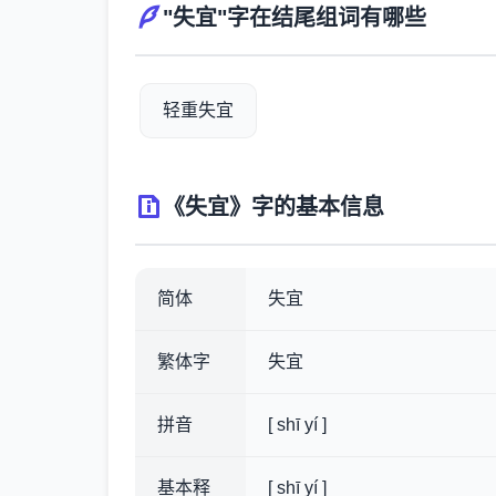
"失宜"字在结尾组词有哪些
轻重失宜
《失宜》字的基本信息
简体
失宜
繁体字
失宜
拼音
[ shī yí ]
基本释
[ shī yí ]