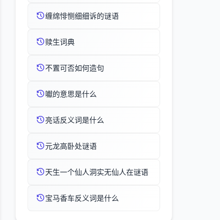
缠绵悱恻细细诉的谜语
赎生词典
不置可否如何造句
囐的意思是什么
亮话反义词是什么
元龙高卧处谜语
天生一个仙人洞实无仙人在谜语
宝马香车反义词是什么