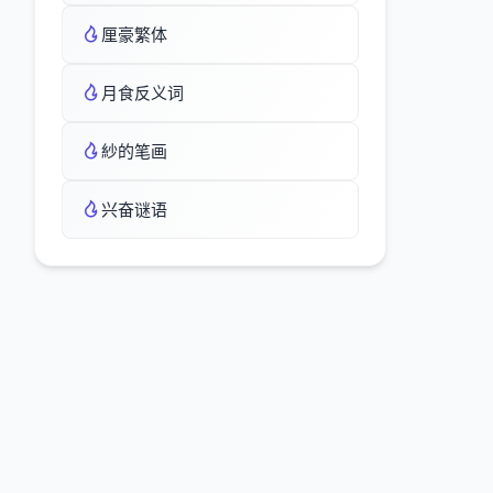
厘豪繁体
月食反义词
紗的笔画
兴奋谜语