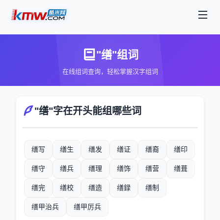
"缮"组词
在线组词查询，轻松掌握汉字组词
"缮"字在开头能组哪些词
缮写
缮生
缮发
缮证
缮裔
缮印
缮守
缮兵
缮理
缮饰
缮营
缮葺
缮完
缮校
缮造
缮録
缮制
缮甲治兵
缮甲厉兵