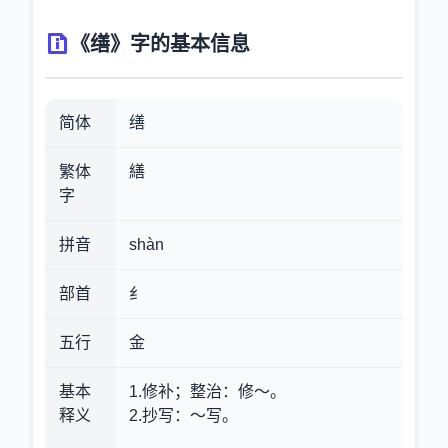
《缮》字的基本信息
简体
缮
繁体
繕
字
拼音
shàn
部首
纟
五行
金
基本
1.修补；整治
：修～。
释义
2.抄写
：～写。