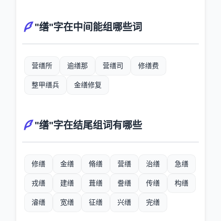
"缮"字在中间能组哪些词
营缮所
逾缮那
营缮司
修缮费
整甲缮兵
金缮修复
"缮"字在结尾组词有哪些
修缮
金缮
脩缮
营缮
治缮
急缮
戎缮
建缮
葺缮
誊缮
传缮
构缮
濬缮
宽缮
征缮
兴缮
完缮