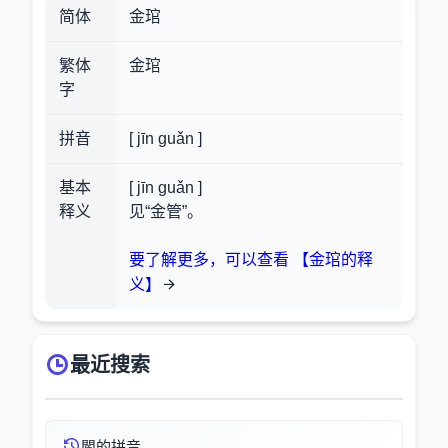
简体
金琯
繁体
金琯
字
拼音
[ jīn guǎn ]
基本
[ jīn guǎn ]
释义
见“金管”。
要了解更多，可以查看 【金琯的释
义】
最近搜索
閽的拼音