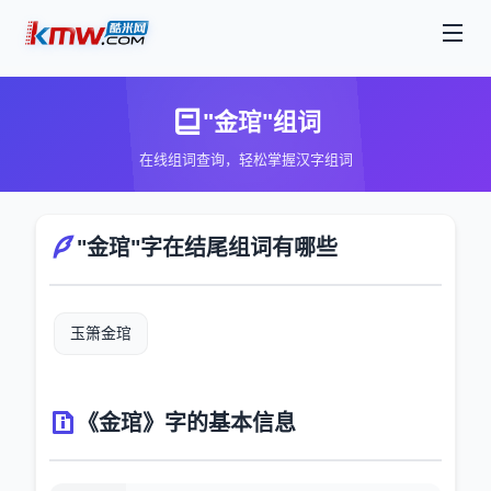
"金琯"组词
在线组词查询，轻松掌握汉字组词
"金琯"字在结尾组词有哪些
玉箫金琯
《金琯》字的基本信息