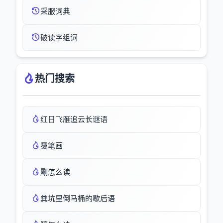
采服词典
破读字组词
热门搜索
红日飞雁追云长谜语
霭笔画
劚怎么读
粪坑里倒马桶的歇后语