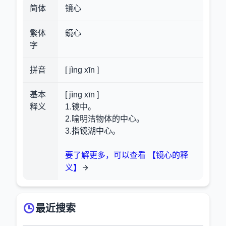
简体
镜心
繁体
鏡心
字
拼音
[ jìng xīn ]
基本
[ jìng xīn ]
释义
1.镜中。
2.喻明洁物体的中心。
3.指镜湖中心。
要了解更多，可以查看 【镜心的释
义】
最近搜索