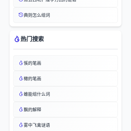
典则怎么组词
热门搜索
慀的笔画
橄的笔画
蜼能组什么词
飘的解释
雾中飞禽谜语