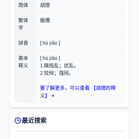
简体
胡搅
繁体
衚攪
字
拼音
[ hú jiǎo ]
基本
[ hú jiǎo ]
释义
1.瞎捣乱；扰乱。
2.狡辩；强辩。
要了解更多，可以查看 【胡搅的释
义】
最近搜索