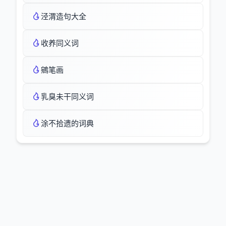
泾渭造句大全
收养同义词
鵷笔画
乳臭未干同义词
涂不拾遗的词典