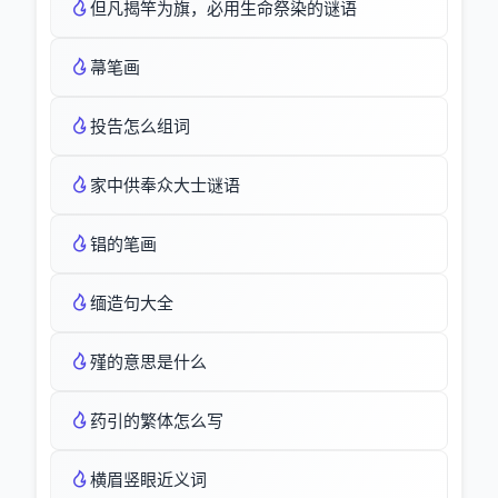
但凡揭竿为旗，必用生命祭染的谜语
菷笔画
投告怎么组词
家中供奉众大士谜语
锠的笔画
缅造句大全
殣的意思是什么
药引的繁体怎么写
横眉竖眼近义词