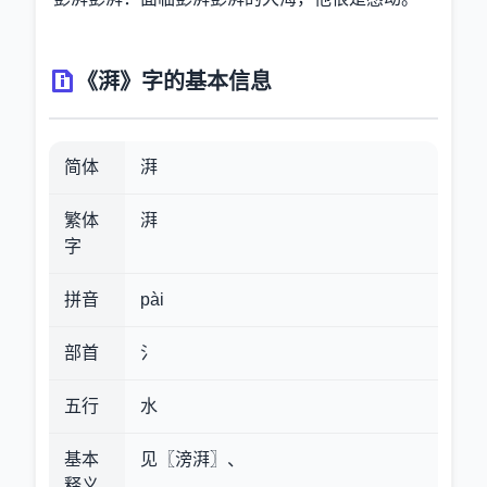
《湃》字的基本信息
简体
湃
繁体
湃
字
拼音
pài
部首
氵
五行
水
基本
见〖滂湃〗、
释义