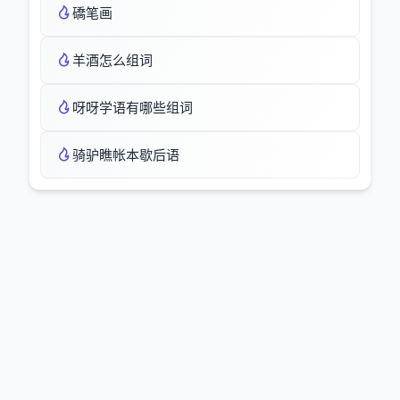
礄笔画
羊酒怎么组词
呀呀学语有哪些组词
骑驴瞧帐本歇后语