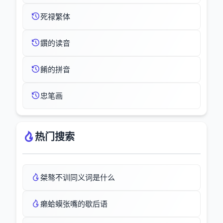
死禄繁体
鑽的读音
餚的拼音
忠笔画
热门搜索
桀骜不训同义词是什么
癞蛤蟆张嘴的歇后语