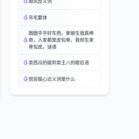
顺风反义词
吊毛繁体
圆圆乎乎好东西，爹娘生我真稀
奇，人家都是皮包骨，我却生来
骨包皮。谜语
卖西瓜的碰到卖王八的歇后语
悦目娱心近义词是什么