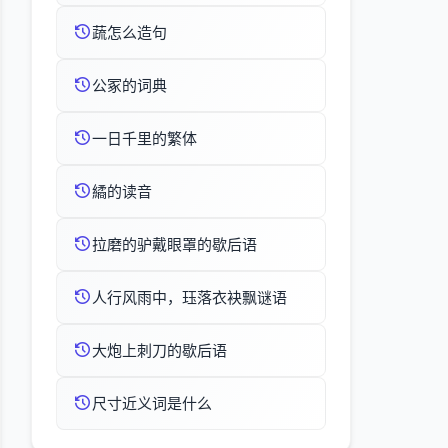
蔬怎么造句
公冢的词典
一日千里的繁体
繘的读音
拉磨的驴戴眼罩的歇后语
人行风雨中，珏落衣袂飘谜语
大炮上刺刀的歇后语
尺寸近义词是什么