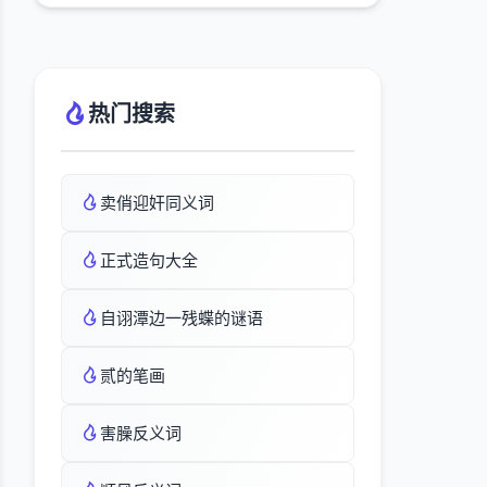
热门搜索
卖俏迎奸同义词
正式造句大全
自诩潭边一残蝶的谜语
贰的笔画
害臊反义词