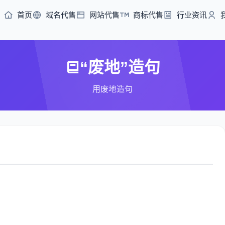
首页
域名代售
网站代售
商标代售
行业资讯
“废地”造句
用废地造句