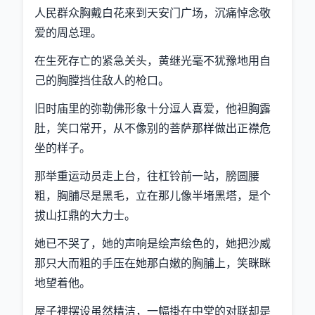
人民群众胸戴白花来到天安门广场，沉痛悼念敬
爱的周总理。
在生死存亡的紧急关头，黄继光毫不犹豫地用自
己的胸膛挡住敌人的枪口。
旧时庙里的弥勒佛形象十分逗人喜爱，他袒胸露
肚，笑口常开，从不像别的菩萨那样做出正襟危
坐的样子。
那举重运动员走上台，往杠铃前一站，膀圆腰
粗，胸脯尽是黑毛，立在那儿像半堵黑塔，是个
拔山扛鼎的大力士。
她已不哭了，她的声响是绘声绘色的，她把沙威
那只大而粗的手压在她那白嫩的胸脯上，笑眯眯
地望着他。
屋子裡摆设虽然精洁，一幅掛在中堂的对联却是