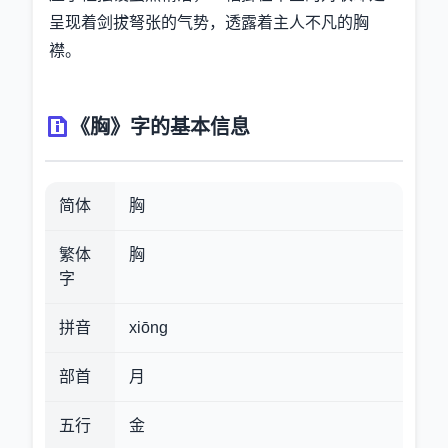
呈现着剑拔弩张的气势，透露着主人不凡的胸
襟。
《胸》字的基本信息
简体
胸
繁体
胸
字
拼音
xiōng
部首
月
五行
金