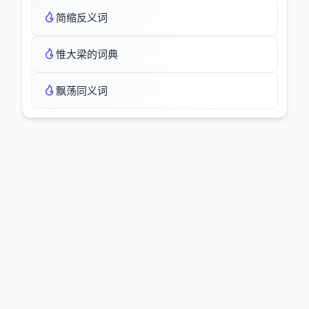
简缩反义词
惟大梁的词典
飘荡同义词