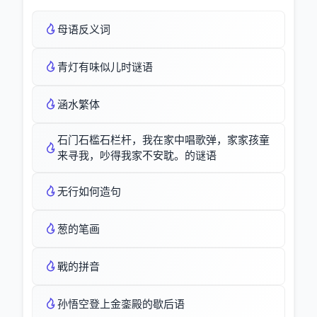
母语反义词
青灯有味似儿时谜语
涵水繁体
石门石槛石栏杆，我在家中唱歌弹，家家孩童
来寻我，吵得我家不安耽。的谜语
无行如何造句
葱的笔画
戰的拼音
孙悟空登上金銮殿的歇后语