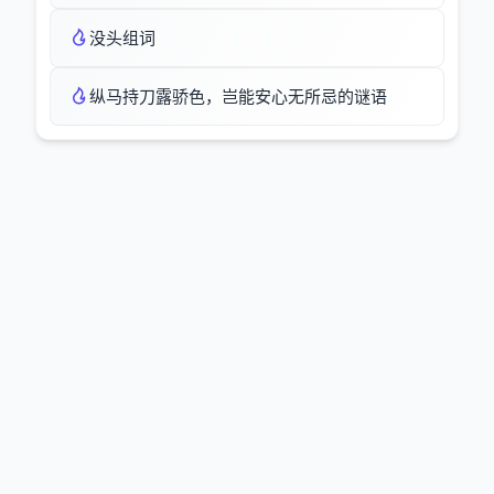
没头组词
纵马持刀露骄色，岂能安心无所忌的谜语