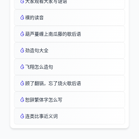
大家观看大家写谜语
襆的读音
葫芦蔓缠上南瓜藤的歇后语
劲造句大全
飞翔怎么造句
顾了翻锅，忘了烧火歇后语
恕辞繁体字怎么写
连类比事近义词