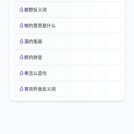
都野反义词
虵的意思是什么
漘的笔画
鴤的拼音
奉怎么造句
宵衣旰食反义词