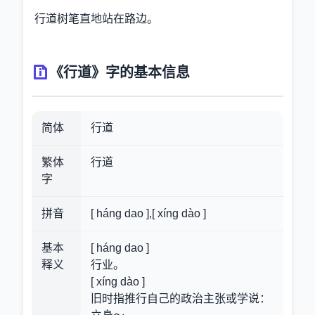
行道树笔直地站在路边。
《行道》字的基本信息
简体
行道
繁体
行道
字
拼音
[ háng dao ],[ xíng dào ]
基本
[ háng dao ]
释义
行业。
[ xíng dào ]
旧时指推行自己的政治主张或学说：