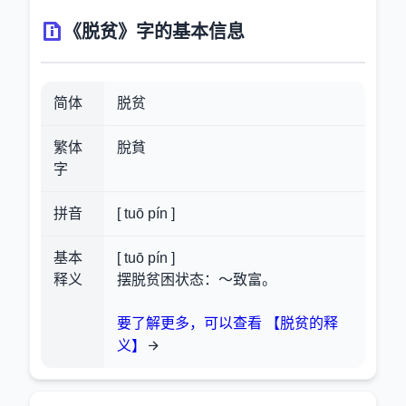
《脱贫》字的基本信息
简体
脱贫
繁体
脫貧
字
拼音
[ tuō pín ]
基本
[ tuō pín ]
释义
摆脱贫困状态：～致富。
要了解更多，可以查看 【脱贫的释
义】