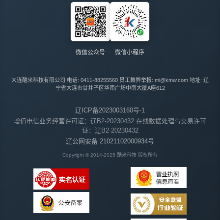
微信公众号
微信小程序
大连酷米科技有限公司
电话: 0411-88255560
员工舞弊举报: mi@kmw.com
地址: 辽
宁省大连市甘井子区华南广场中南大厦A座612
辽ICP备2023003160号-1
增值电信业务经营许可证：辽B2-20230432
在线数据处理与交易许可
证：辽B2-20230432
辽公网安备 21021102000934号
Copyright © 2014-2025 酷米科技 版权所有