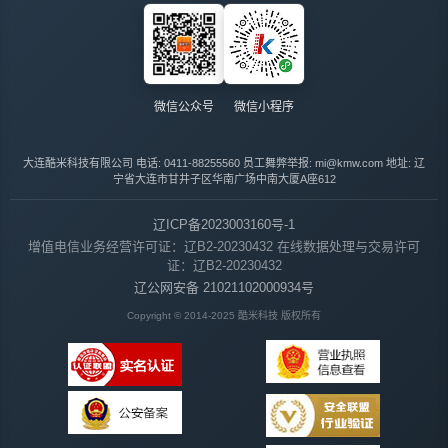
微信公众号
微信小程序
大连酷米科技有限公司
电话: 0411-88255560
员工舞弊举报: mi@kmw.com
地址: 辽
宁省大连市甘井子区华南广场中南大厦A座612
辽ICP备2023003160号-1
增值电信业务经营许可证：辽B2-20230432
在线数据处理与交易许可
证：辽B2-20230432
辽公网安备 21021102000934号
Copyright © 2014-2025 酷米科技 版权所有