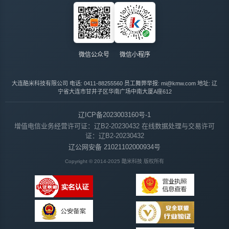
微信公众号
微信小程序
大连酷米科技有限公司
电话: 0411-88255560
员工舞弊举报: mi@kmw.com
地址: 辽
宁省大连市甘井子区华南广场中南大厦A座612
辽ICP备2023003160号-1
增值电信业务经营许可证：辽B2-20230432
在线数据处理与交易许可
证：辽B2-20230432
辽公网安备 21021102000934号
Copyright © 2014-2025 酷米科技 版权所有