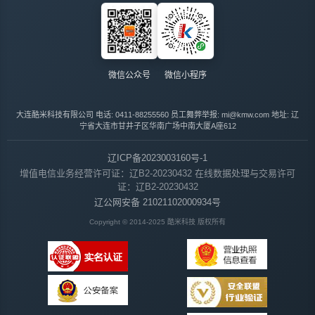
微信公众号
微信小程序
大连酷米科技有限公司
电话: 0411-88255560
员工舞弊举报: mi@kmw.com
地址: 辽
宁省大连市甘井子区华南广场中南大厦A座612
辽ICP备2023003160号-1
增值电信业务经营许可证：辽B2-20230432
在线数据处理与交易许可
证：辽B2-20230432
辽公网安备 21021102000934号
Copyright © 2014-2025 酷米科技 版权所有