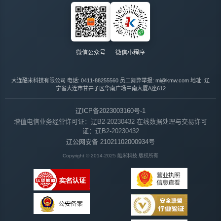
微信公众号
微信小程序
大连酷米科技有限公司
电话: 0411-88255560
员工舞弊举报: mi@kmw.com
地址: 辽
宁省大连市甘井子区华南广场中南大厦A座612
辽ICP备2023003160号-1
增值电信业务经营许可证：辽B2-20230432
在线数据处理与交易许可
证：辽B2-20230432
辽公网安备 21021102000934号
Copyright © 2014-2025 酷米科技 版权所有