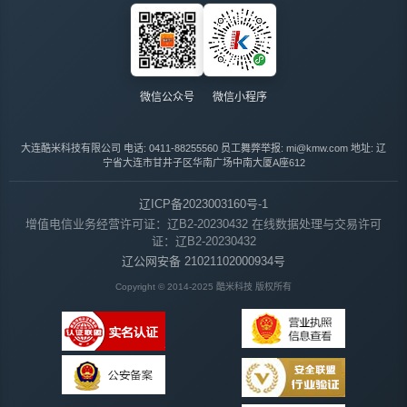
微信公众号
微信小程序
大连酷米科技有限公司
电话: 0411-88255560
员工舞弊举报: mi@kmw.com
地址: 辽
宁省大连市甘井子区华南广场中南大厦A座612
辽ICP备2023003160号-1
增值电信业务经营许可证：辽B2-20230432
在线数据处理与交易许可
证：辽B2-20230432
辽公网安备 21021102000934号
Copyright © 2014-2025 酷米科技 版权所有