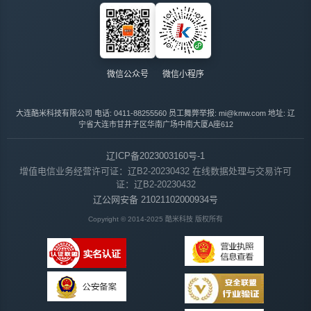
微信公众号
微信小程序
大连酷米科技有限公司
电话: 0411-88255560
员工舞弊举报: mi@kmw.com
地址: 辽
宁省大连市甘井子区华南广场中南大厦A座612
辽ICP备2023003160号-1
增值电信业务经营许可证：辽B2-20230432
在线数据处理与交易许可
证：辽B2-20230432
辽公网安备 21021102000934号
Copyright © 2014-2025 酷米科技 版权所有